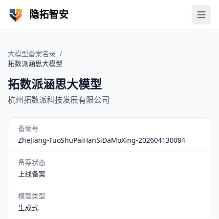
隐拓智安
Open 
大模型备案名录
/
拓数派涵思大模型
拓数派涵思大模型
杭州拓数派科技发展有限公司
备案号
ZheJiang-TuoShuPaiHanSiDaMoXing-202604130084
备案状态
上线备案
模型类型
生成式