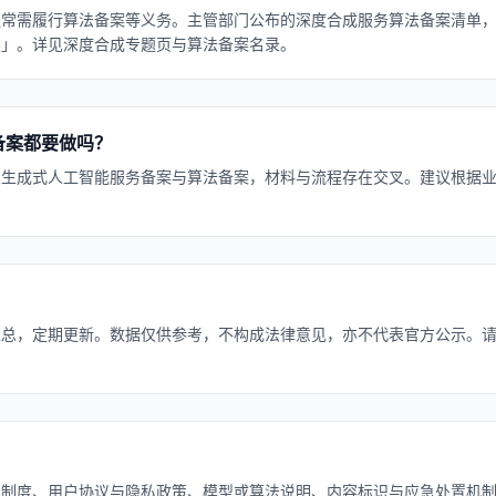
通常需履行算法备案等义务。主管部门公布的深度合成服务算法备案清单
类」。详见深度合成专题页与算法备案名录。
备案都要做吗？
及生成式人工智能服务备案与算法备案，材料与流程存在交叉。建议根据
？
汇总，定期更新。数据仅供参考，不构成法律意见，亦不代表官方公示。
？
理制度、用户协议与隐私政策、模型或算法说明、内容标识与应急处置机