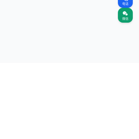
电话
微信
关注我们
网站
（首页）
案名录
名录
公众号
企业微信
加企业微信免费咨询