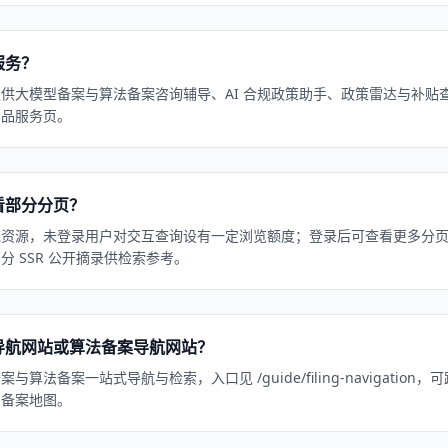
服务？
供大模型备案与算法备案咨询辅导、AI 合规政策助手、政策雷达与补贴
产品服务页。
看部分分页？
统资源，未登录用户对交互查询设有一定浏览额度；登录后可查看更多分
 SSR 公开摘录供检索参考。
导航网站或算法备案导航网站？
算法备案一站式导航与检索，入口见 /guide/filing-navigatio
与备案地图。