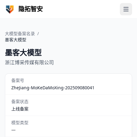
隐拓智安
Open 
大模型备案名录
/
墨客大模型
墨客大模型
浙江博采传媒有限公司
备案号
ZheJiang-MoKeDaMoXing-202509080041
备案状态
上线备案
模型类型
—