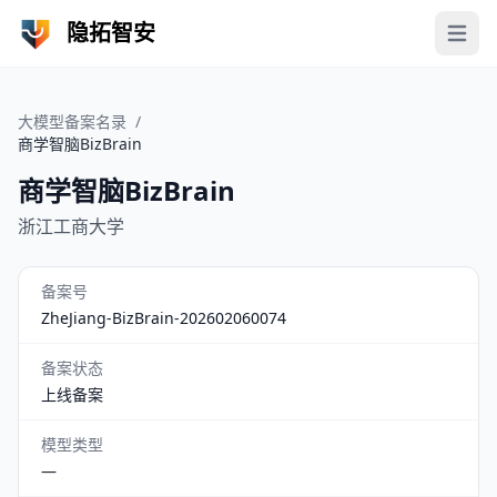
隐拓智安
Open 
大模型备案名录
/
商学智脑BizBrain
商学智脑BizBrain
浙江工商大学
备案号
ZheJiang-BizBrain-202602060074
备案状态
上线备案
模型类型
—