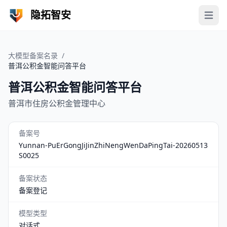
隐拓智安
Open 
大模型备案名录
/
普洱公积金智能问答平台
普洱公积金智能问答平台
普洱市住房公积金管理中心
备案号
Yunnan-PuErGongJiJinZhiNengWenDaPingTai-20260513
S0025
备案状态
备案登记
模型类型
对话式