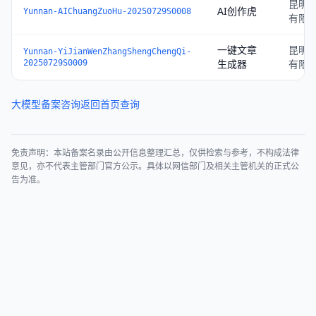
昆明
AI创作虎
Yunnan-AIChuangZuoHu-20250729S0008
有限
一键文章
昆明
Yunnan-YiJianWenZhangShengChengQi-
生成器
有限
20250729S0009
大模型备案咨询
返回首页查询
免责声明：本站备案名录由公开信息整理汇总，仅供检索与参考，不构成法律
意见，亦不代表主管部门官方公示。具体以网信部门及相关主管机关的正式公
告为准。