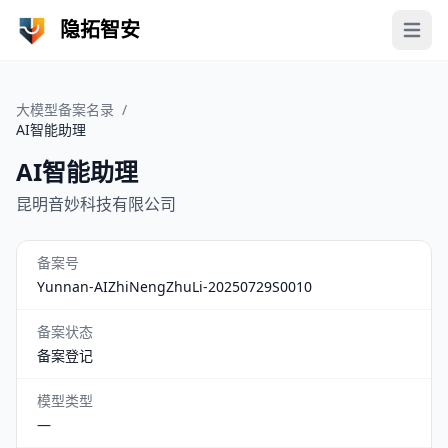
隐拓智安
Open 
大模型备案名录
/
AI智能助理
AI智能助理
昆明音妙科技有限公司
备案号
Yunnan-AIZhiNengZhuLi-20250729S0010
备案状态
备案登记
模型类型
—