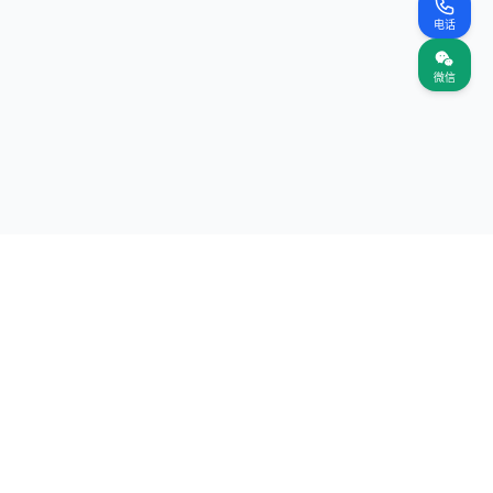
电话
微信
联系我们
商务合作：contact@intokentech.cn
联系电话：15622847724
北京：北京市海淀区中关村辉煌时代大厦3F Wework
深圳：深圳市南山区深圳清华大学研究院