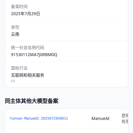
备案时间
2025年7月29日
省份
云南
统一社会信用代码
91530112MA7J0RBM0Q
国标行业
互联网和相关服务
64
同主体其他大模型备案
昆明
ManueAI
Yunnan-ManueAI-20250729S0011
有限