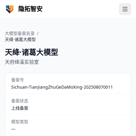
隐拓智安
Open 
大模型备案名录
/
天绛·诸葛大模型
天绛·诸葛大模型
天府绛溪实验室
备案号
Sichuan-TianJiangZhuGeDaMoXing-202508070011
备案状态
上线备案
模型类型
—