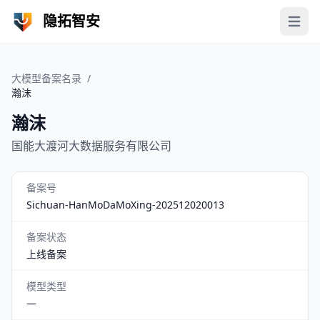
隐拓智安
Open 
大模型备案名录
/
瀚沫
瀚沫
国能大渡河大数据服务有限公司
备案号
Sichuan-HanMoDaMoXing-202512020013
备案状态
上线备案
模型类型
—