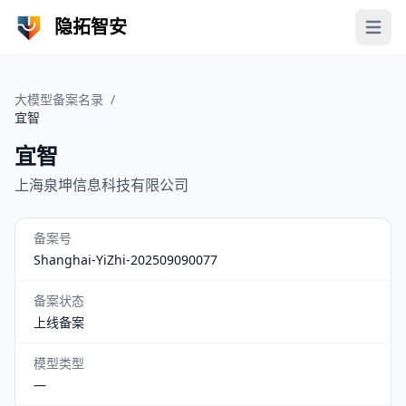
隐拓智安
Open 
大模型备案名录
/
宜智
宜智
上海泉坤信息科技有限公司
备案号
Shanghai-YiZhi-202509090077
备案状态
上线备案
模型类型
—