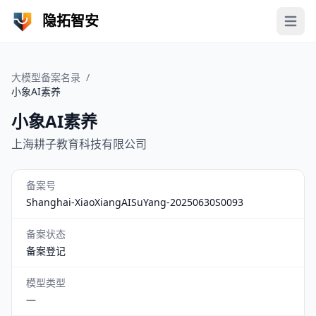
隐拓智安
Open 
大模型备案名录
/
小象AI素养
小象AI素养
上海耕子教育科技有限公司
备案号
Shanghai-XiaoXiangAISuYang-20250630S0093
备案状态
备案登记
模型类型
—