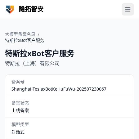
隐拓智安
Open 
大模型备案名录
/
特斯拉xBot客户服务
特斯拉xBot客户服务
特斯拉（上海）有限公司
备案号
Shanghai-TeslaxBotKeHuFuWu-202507230067
备案状态
上线备案
模型类型
对话式