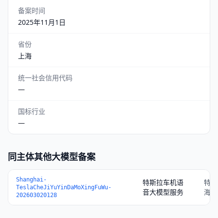
备案时间
2025年11月1日
省份
上海
统一社会信用代码
—
国标行业
—
同主体其他大模型备案
Shanghai-
特斯拉车机语
特斯
TeslaCheJiYuYinDaMoXingFuWu-
音大模型服务
海）
202603020128