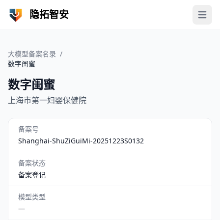
隐拓智安
Open 
大模型备案名录
/
数字闺蜜
数字闺蜜
上海市第一妇婴保健院
备案号
Shanghai-ShuZiGuiMi-20251223S0132
备案状态
备案登记
模型类型
—