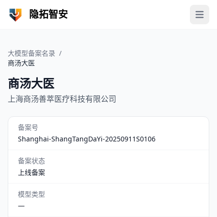
隐拓智安
Open 
大模型备案名录
/
商汤大医
商汤大医
上海商汤善萃医疗科技有限公司
备案号
Shanghai-ShangTangDaYi-20250911S0106
备案状态
上线备案
模型类型
—