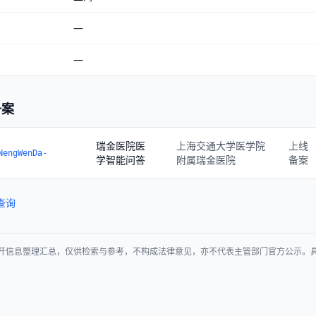
—
—
备案
瑞金医院医
上海交通大学医学院
上线
NengWenDa-
学智能问答
附属瑞金医院
备案
查询
开信息整理汇总，仅供检索与参考，不构成法律意见，亦不代表主管部门官方公示。