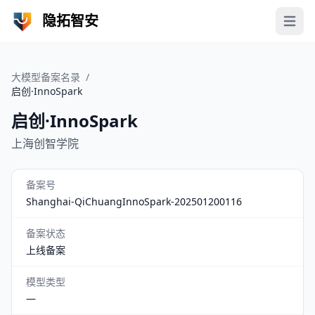
隐拓智安
Open 
大模型备案名录
/
启创·InnoSpark
启创·InnoSpark
上海创智学院
备案号
Shanghai-QiChuangInnoSpark-202501200116
备案状态
上线备案
模型类型
—