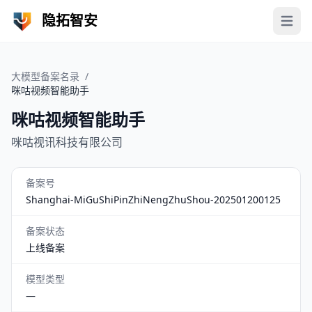
隐拓智安
Open 
大模型备案名录
/
咪咕视频智能助手
咪咕视频智能助手
咪咕视讯科技有限公司
备案号
Shanghai-MiGuShiPinZhiNengZhuShou-202501200125
备案状态
上线备案
模型类型
—