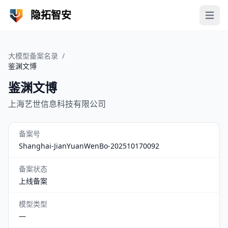
隐拓智安
Open 
大模型备案名录
/
鉴渊文博
鉴渊文博
上海艺世信息科技有限公司
备案号
Shanghai-JianYuanWenBo-202510170092
备案状态
上线备案
模型类型
—