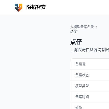
隐拓智安
大模型备案名录
/
点仔
点仔
上海汉涛信息咨询有限
备案号
备案状态
模型类型
备案时间
省份