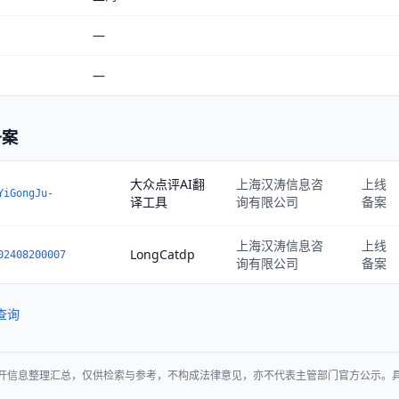
—
—
备案
大众点评AI翻
上海汉涛信息咨
上线
YiGongJu-
译工具
询有限公司
备案
上海汉涛信息咨
上线
LongCatdp
02408200007
询有限公司
备案
查询
开信息整理汇总，仅供检索与参考，不构成法律意见，亦不代表主管部门官方公示。