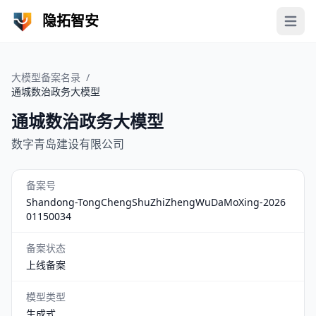
隐拓智安
Open 
大模型备案名录
/
通城数治政务大模型
通城数治政务大模型
数字青岛建设有限公司
备案号
Shandong-TongChengShuZhiZhengWuDaMoXing-2026
01150034
备案状态
上线备案
模型类型
生成式