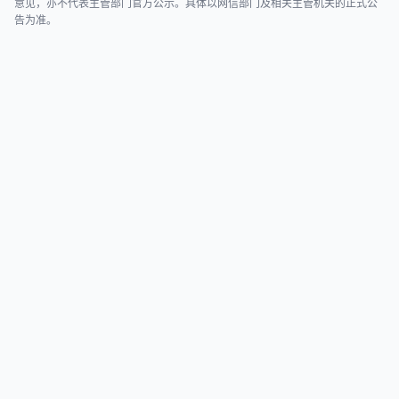
意见，亦不代表主管部门官方公示。具体以网信部门及相关主管机关的正式公
告为准。