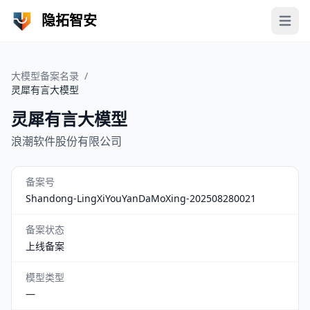
隐拓智安
Open 
大模型备案名录
/
灵犀有言大模型
灵犀有言大模型
浪潮软件股份有限公司
备案号
Shandong-LingXiYouYanDaMoXing-202508280021
备案状态
上线备案
模型类型
—