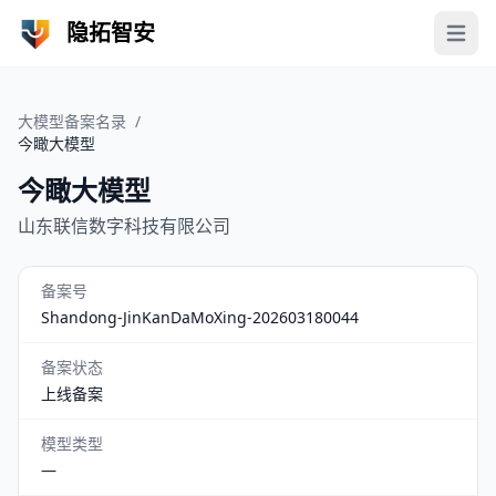
隐拓智安
Open 
大模型备案名录
/
今瞰大模型
今瞰大模型
山东联信数字科技有限公司
备案号
Shandong-JinKanDaMoXing-202603180044
备案状态
上线备案
模型类型
—