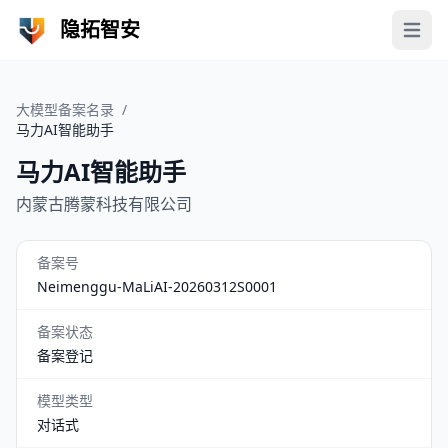
隐拓智安
Open 
大模型备案名录
/
马力AI智能助手
马力AI智能助手
内蒙古腾蒙科技有限公司
备案号
Neimenggu-MaLiAI-20260312S0001
备案状态
备案登记
模型类型
对话式