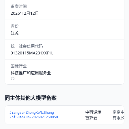
备案时间
2026年2月12日
省份
江苏
统一社会信用代码
91320115MA231XXF1L
国标行业
科技推广和应用服务业
75
同主体其他大模型备案
中科逆熵
南京中科
Jiangsu-ZhongKeNiShang
智算云
有限公司
ZhiSuanYun-20260212S0050