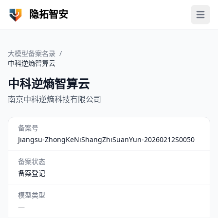
隐拓智安
Open 
大模型备案名录
/
中科逆熵智算云
中科逆熵智算云
南京中科逆熵科技有限公司
备案号
Jiangsu-ZhongKeNiShangZhiSuanYun-20260212S0050
备案状态
备案登记
模型类型
—