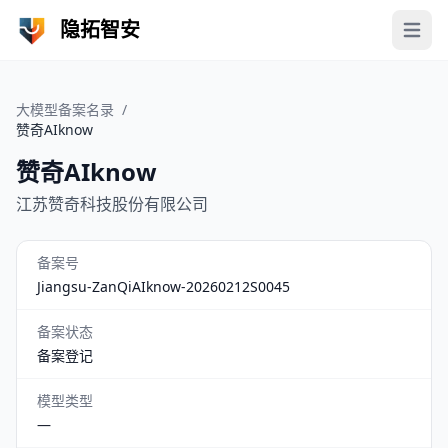
隐拓智安
Open 
大模型备案名录
/
赞奇AIknow
赞奇AIknow
江苏赞奇科技股份有限公司
备案号
Jiangsu-ZanQiAIknow-20260212S0045
备案状态
备案登记
模型类型
—