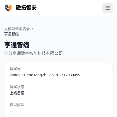
隐拓智安
Open 
大模型备案名录
/
亨通智缆
亨通智缆
江苏亨通数字智能科技有限公司
备案号
Jiangsu-HengTongZhiLan-202512030059
备案状态
上线备案
模型类型
—