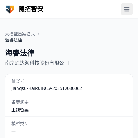
隐拓智安
Open 
大模型备案名录
/
海睿法律
海睿法律
南京通达海科技股份有限公司
备案号
Jiangsu-HaiRuiFaLv-202512030062
备案状态
上线备案
模型类型
—