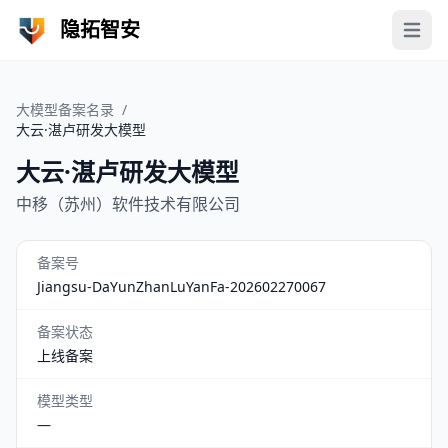
隐拓智安
Open 
大模型备案名录
/
大云·湛卢研发大模型
大云·湛卢研发大模型
中移（苏州）软件技术有限公司
备案号
Jiangsu-DaYunZhanLuYanFa-202602270067
备案状态
上线备案
模型类型
—