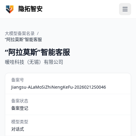
隐拓智安
Open 
大模型备案名录
/
“阿拉莫斯”智能客服
“阿拉莫斯”智能客服
暖哇科技（无锡）有限公司
备案号
Jiangsu-ALaMoSiZhiNengKeFu-20260212S0046
备案状态
备案登记
模型类型
对话式