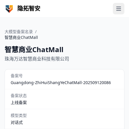
隐拓智安
Open 
大模型备案名录
/
智慧商业ChatMall
智慧商业ChatMall
珠海万达智慧商业科技有限公司
备案号
Guangdong-ZhiHuiShangYeChatMall-202509120086
备案状态
上线备案
模型类型
对话式