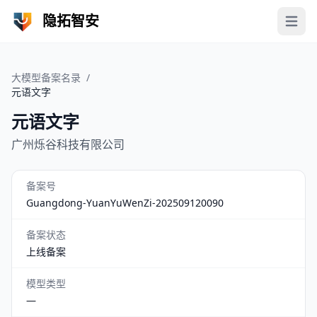
隐拓智安
Open 
大模型备案名录
/
元语文字
元语文字
广州烁谷科技有限公司
备案号
Guangdong-YuanYuWenZi-202509120090
备案状态
上线备案
模型类型
—