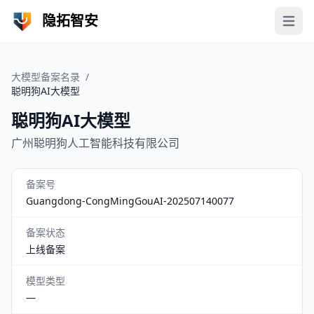
隐拓智安
Open 
大模型备案名录
/
聪明狗AI大模型
聪明狗AI大模型
广州聪明狗人工智能科技有限公司
备案号
Guangdong-CongMingGouAI-202507140077
备案状态
上线备案
模型类型
—