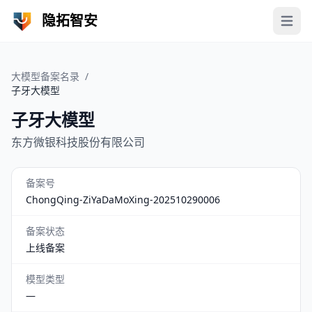
隐拓智安
Open 
大模型备案名录
/
子牙大模型
子牙大模型
东方微银科技股份有限公司
备案号
ChongQing-ZiYaDaMoXing-202510290006
备案状态
上线备案
模型类型
—