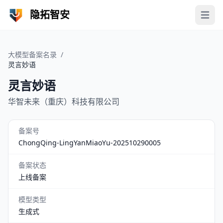
隐拓智安
Open 
大模型备案名录
/
灵言妙语
灵言妙语
华智未来（重庆）科技有限公司
备案号
ChongQing-LingYanMiaoYu-202510290005
备案状态
上线备案
模型类型
生成式