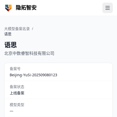
隐拓智安
Open 
大模型备案名录
/
语思
语思
北京中数睿智科技有限公司
备案号
Beijing-YuSi-202509080123
备案状态
上线备案
模型类型
—