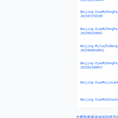
20251201S0097
Beijing-XiaoMiPengPa
202507250109
Beijing-XiaoMiPengPa
202506250091
Beijing-MiJiaZhiNeng
20250606S0052
Beijing-XiaoMiPengPa
202503180057
Beijing-XiaoMiLiuLan
Beijing-XiaoMiAISouS
大模型备案咨询
返回首页