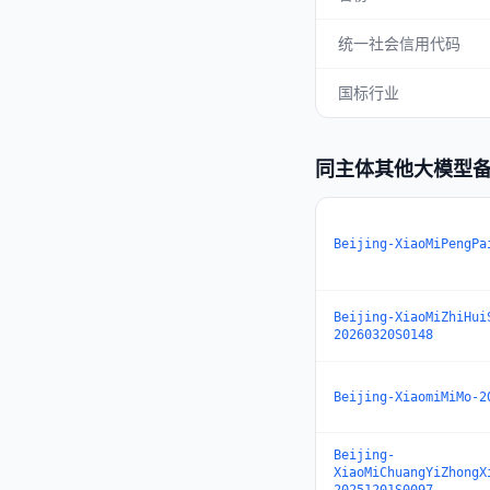
统一社会信用代码
国标行业
同主体其他大模型
Beijing-XiaoMiPengPa
Beijing-XiaoMiZhiHui
20260320S0148
Beijing-XiaomiMiMo-2
Beijing-
XiaoMiChuangYiZhongX