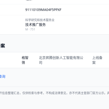
91110109MA04F5PPXF
科学研究和技术服务业
技术推广服务
M · 751
备案
格智
北京昇腾创新人工智能有限公
上线备
筛
司
案
查询
开信息整理汇总，仅供检索与参考，不构成法律意见，亦不代表主管部门官方公示。