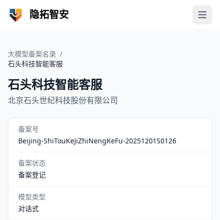
隐拓智安
Open 
大模型备案名录
/
石头科技智能客服
石头科技智能客服
北京石头世纪科技股份有限公司
备案号
Beijing-ShiTouKeJiZhiNengKeFu-20251201S0126
备案状态
备案登记
模型类型
对话式