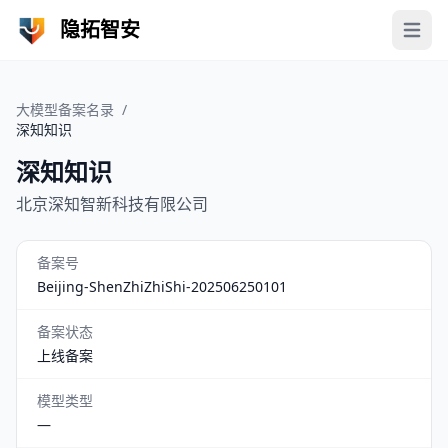
隐拓智安
Open 
大模型备案名录
/
深知知识
深知知识
北京深知智新科技有限公司
备案号
Beijing-ShenZhiZhiShi-202506250101
备案状态
上线备案
模型类型
—