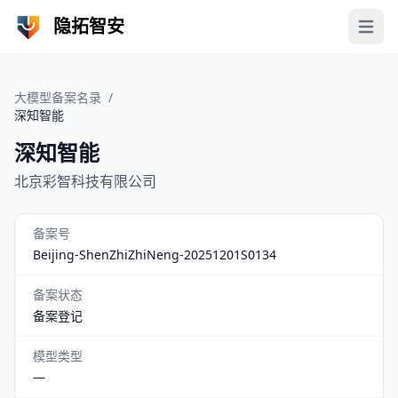
隐拓智安
Open 
大模型备案名录
/
深知智能
深知智能
北京彩智科技有限公司
备案号
Beijing-ShenZhiZhiNeng-20251201S0134
备案状态
备案登记
模型类型
—