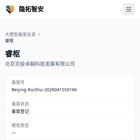
隐拓智安
Open 
大模型备案名录
/
睿枢
睿枢
北京京投卓越科技发展有限公司
备案号
Beijing-RuiShu-20260415S0166
备案状态
备案登记
模型类型
—