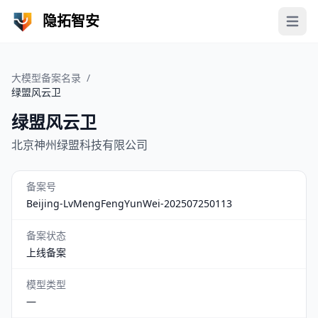
隐拓智安
Open 
大模型备案名录
/
绿盟风云卫
绿盟风云卫
北京神州绿盟科技有限公司
备案号
Beijing-LvMengFengYunWei-202507250113
备案状态
上线备案
模型类型
—