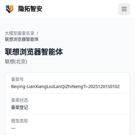
隐拓智安
Open 
大模型备案名录
/
联想浏览器智能体
联想浏览器智能体
联想(北京)
备案号
Beijing-LianXiangLiulLanQiZhiNengTi-20251201S0102
备案状态
备案登记
模型类型
—