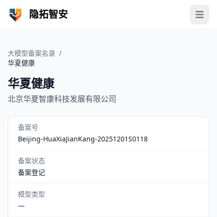
隐拓智安
Open 
大模型备案名录
/
华夏健康
华夏健康
北京华夏智康科技发展有限公司
备案号
Beijing-HuaXiaJianKang-20251201S0118
备案状态
备案登记
模型类型
—