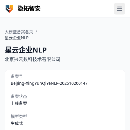
隐拓智安
Open 
大模型备案名录
/
星云企业NLP
星云企业NLP
北京兴云数科技术有限公司
备案号
BeiJing-XingYunQiYeNLP-202510200147
备案状态
上线备案
模型类型
生成式