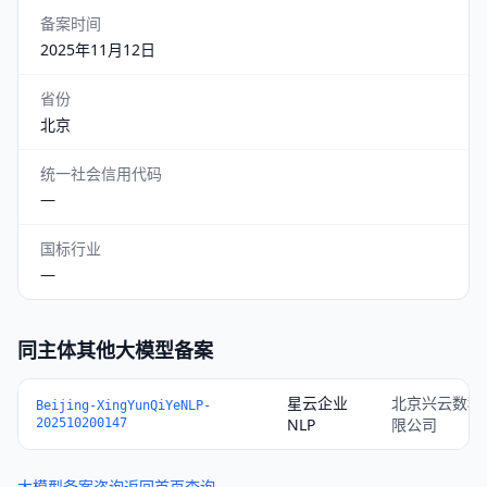
备案时间
2025年11月12日
省份
北京
统一社会信用代码
—
国标行业
—
同主体其他大模型备案
星云企业
北京兴云数科
Beijing-XingYunQiYeNLP-
NLP
限公司
202510200147
大模型备案咨询
返回首页查询