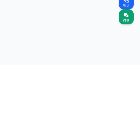
电话
微信
联系我们
商务合作：contact@intokentech.cn
联系电话：15622847724
北京：北京市海淀区中关村辉煌时代大厦3F Wework
深圳：深圳市南山区深圳清华大学研究院