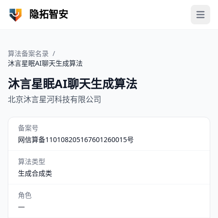
隐拓智安
Open 
算法备案名录
/
沐言星眠AI聊天生成算法
沐言星眠AI聊天生成算法
北京沐言星河科技有限公司
备案号
网信算备110108205167601260015号
算法类型
生成合成类
角色
—