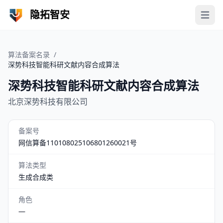
隐拓智安
Open 
算法备案名录
/
深势科技智能科研文献内容合成算法
深势科技智能科研文献内容合成算法
北京深势科技有限公司
备案号
网信算备110108025106801260021号
算法类型
生成合成类
角色
—