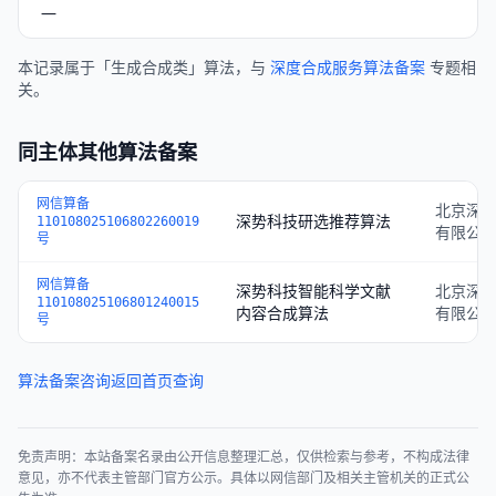
—
本记录属于「生成合成类」算法，与
深度合成服务算法备案
专题相
关。
同主体其他算法备案
网信算备
北京深
深势科技研选推荐算法
110108025106802260019
有限公
号
网信算备
深势科技智能科学文献
北京深
110108025106801240015
内容合成算法
有限公
号
算法备案咨询
返回首页查询
免责声明：本站备案名录由公开信息整理汇总，仅供检索与参考，不构成法律
意见，亦不代表主管部门官方公示。具体以网信部门及相关主管机关的正式公