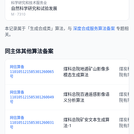
科学研究和技术服务业
自然科学研究和试验发展
M · 7310
本记录属于「生成合成类」算法，与
深度合成服务算法备案
专题相
关。
同主体其他算法备案
网信算备
煤科总院地遁矿山影像多
煤炭科
110105121585301260065
模态生成算法
院有限
号
网信算备
煤科总院百通遥感影像语
煤炭科
110105121585301260049
义分析算法
院有限
号
网信算备
煤科总院矿安文本生成算
煤炭科
110105121585301260031
法-1
院有限
号