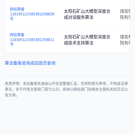
网信算备
太阳石矿山大模型深度合
煤炭科
110105121585301250029
成对话服务算法
院有限
号
网信算备
太阳石矿山大模型深度合
煤炭科
110105121585301250011
成技术支持算法
院有限
号
算法备案咨询
返回首页查询
免责声明：本站备案名录由公开信息整理汇总，仅供检索与参考，不构成法律
意见，亦不代表主管部门官方公示。具体以网信部门及相关主管机关的正式公
告为准。